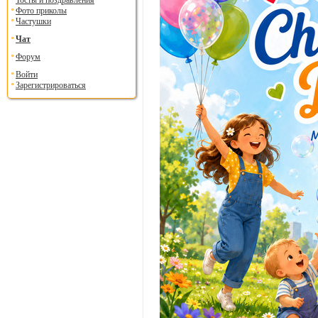
Тосты и поздравления
Фото приколы
Частушки
Чат
Форум
Войти
Зарегистрироваться