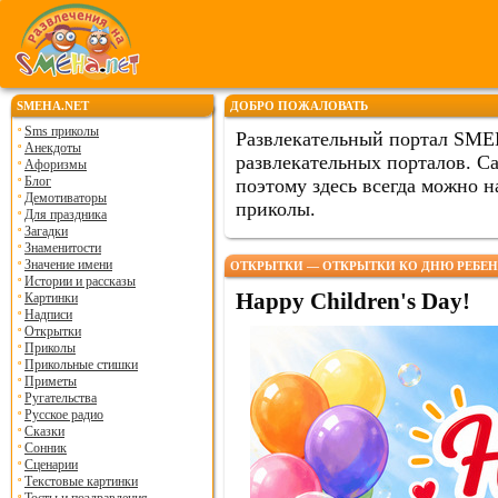
SMEHA.NET
ДОБРО ПОЖАЛОВАТЬ
Sms приколы
Развлекательный портал SME
Анекдоты
развлекательных порталов. Са
Афоризмы
Блог
поэтому здесь всегда можно
Демотиваторы
приколы.
Для праздника
Загадки
Знаменитости
Значение имени
ОТКРЫТКИ — ОТКРЫТКИ КО ДНЮ РЕБЕ
Истории и рассказы
Happy Children's Day!
Картинки
Надписи
Открытки
Приколы
Прикольные стишки
Приметы
Ругательства
Русское радио
Сказки
Сонник
Сценарии
Текстовые картинки